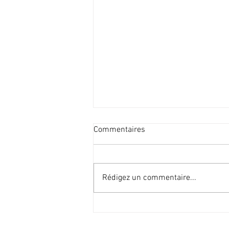
Commentaires
Rédigez un commentaire...
🌳 Trouver sa posture… et sa
juste place