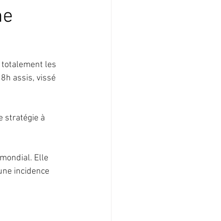
ne
 totalement les 
8h assis, vissé 
 stratégie à 
ondial. Elle 
une incidence 