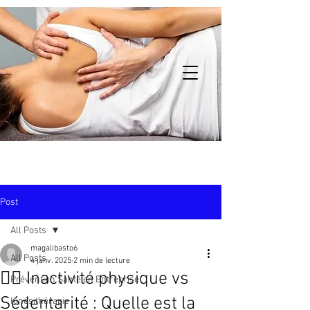
Post
All Posts
magalibasto6
All Posts
4 janv. 2025
2 min de lecture
🏃‍♂️ Inactivité physique vs
Prévention Santé en Entreprise
Sédentarité : Quelle est la
Kinésithérapie