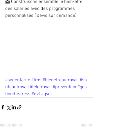
📩 Construisons ensemble le bien-être 
des salariés avec des programmes 
personnalisés ( devis sur demande)
#
sedentarite
#
tms
#
bienetreautravail
#
sa
nteautravail
#
teletravail
#
prevention
#
ges
tiondustress
#
qvt
#
qvct