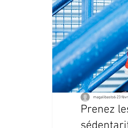
magalibasto6
23 févr
Prenez les
sédentari