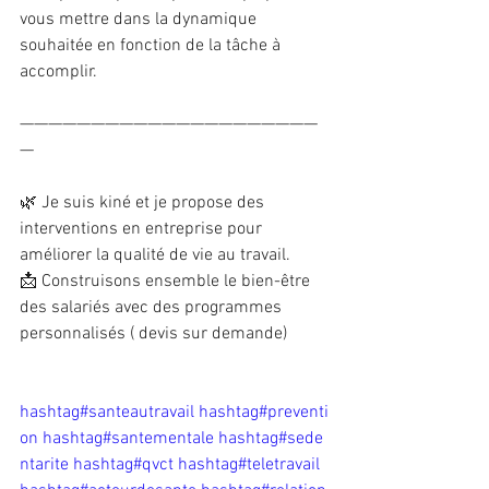
vous mettre dans la dynamique 
souhaitée en fonction de la tâche à 
accomplir.
—————————————————————
—
🌿 Je suis kiné et je propose des 
interventions en entreprise pour 
améliorer la qualité de vie au travail.
📩 Construisons ensemble le bien-être 
des salariés avec des programmes 
personnalisés ( devis sur demande)
hashtag#
santeautravail
hashtag#
preventi
on
hashtag#
santementale
hashtag#
sede
ntarite
hashtag#
qvct
hashtag#
teletravail