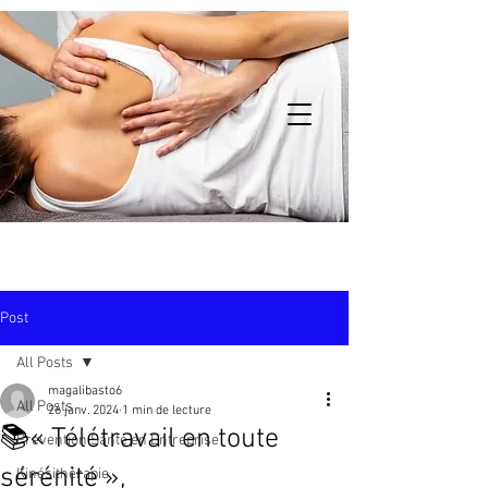
Post
All Posts
magalibasto6
All Posts
26 janv. 2024
1 min de lecture
📚« Télétravail en toute
Prévention Santé en Entreprise
sérénité »,
Kinésithérapie