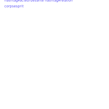
hashtag#
acteurdesante
hashtag#
relation
corpsesprit