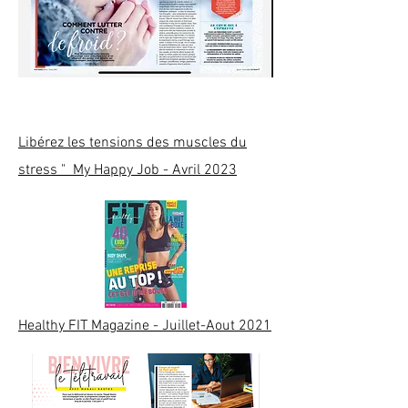
Libérez les tensions des
muscles du
stress
" My Happy Job - Avril 2023
Healthy FIT Magazine - Juillet-Aout 2021