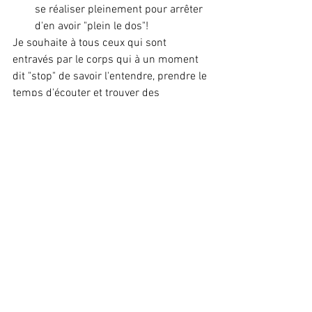
se réaliser pleinement pour arrêter 
d'en avoir "plein le dos"!
Je souhaite à tous ceux qui sont 
entravés par le corps qui à un moment 
dit "stop" de savoir l'entendre, prendre le 
temps d'écouter et trouver des 
thérapeutes capables d'accompagner la 
libération des tensions.
#lumbago
#kine
#methodemezieres
#somatisation
#relationcorpsesprit
#relationsoignantsoigne